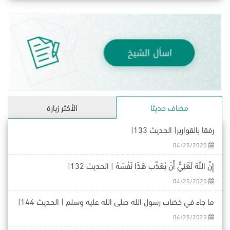
مضاف حديثا
الأكثر زيارة
رفقا بالقوارير| الحديث 133|
04/25/2020
إِنَّ اللَّهَ لَغَنِيٌّ أَنْ يُعَذِّبَ هَذَا نَفْسَهُ | الحديث 132|
04/25/2020
ما جاء في خضاب رسول الله صلى الله عليه وسلم | الحديث 144|
04/25/2020