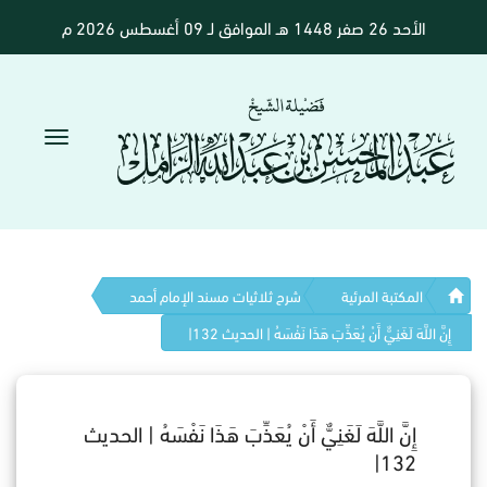
الأحد 26 صفر 1448 هـ الموافق لـ 09 أغسطس 2026 م
المكتبة المرئية
شرح ثلاثيات مسند الإمام أحمد
إِنَّ اللَّهَ لَغَنِيٌّ أَنْ يُعَذِّبَ هَذَا نَفْسَهُ | الحديث 132|
إِنَّ اللَّهَ لَغَنِيٌّ أَنْ يُعَذِّبَ هَذَا نَفْسَهُ | الحديث
132|