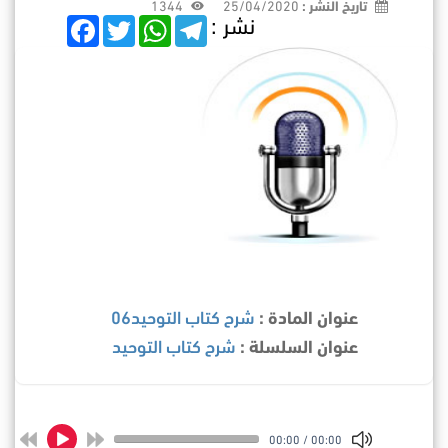
تاريخ النشر :
25/04/2020
1344
نشر :
F
T
W
T
a
w
h
e
c
i
a
l
e
t
t
e
b
t
s
g
o
e
A
r
o
r
p
a
k
p
m
عنوان المادة :
شرح كتاب التوحيد06
عنوان السلسلة :
شرح كتاب التوحيد
00:00
/
00:00