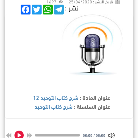
تاريخ النشر :
25/04/2020
1697
نشر :
F
T
W
T
a
w
h
e
c
i
a
l
e
t
t
e
b
t
s
g
o
e
A
r
o
r
p
a
k
p
m
عنوان المادة :
شرح كتاب التوحيد 12
عنوان السلسلة :
شرح كتاب التوحيد
00:00
/
00:00