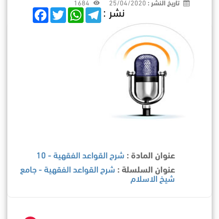
تاريخ النشر :
25/04/2020
1684
نشر :
F
T
W
T
a
w
h
e
c
i
a
l
e
t
t
e
b
t
s
g
o
e
A
r
o
r
p
a
k
p
m
عنوان المادة :
شرح القواعد الفقهية - 10
عنوان السلسلة :
شرح القواعد الفقهية - جامع
شيخ الاسلام